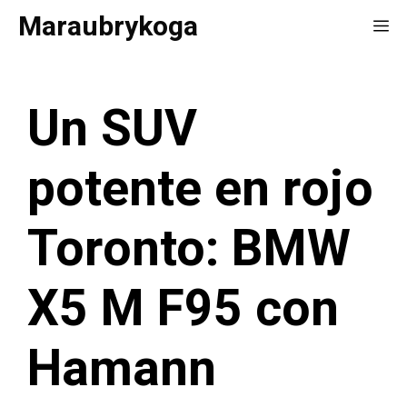
Saltar
Maraubrykoga
Me
al
contenido
Un SUV
potente en rojo
Toronto: BMW
X5 M F95 con
Hamann