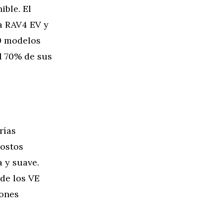
ible. El
a RAV4 EV y
30 modelos
el 70% de sus
rías
costos
 y suave.
de los VE
iones