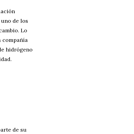
mación
, uno de los
 cambio. Lo
la compañía
 de hidrógeno
idad.
parte de su