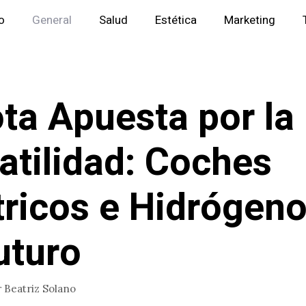
io
General
Salud
Estética
Marketing
ta Apuesta por la
atilidad: Coches
tricos e Hidrógen
uturo
r
Beatriz Solano