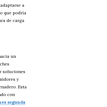
 adaptarse a
lo que podría
ura de carga
hacia un
oches
r soluciones
midores y
rnadero. Esta
undo con
hes segunda