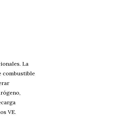
ionales. La
e combustible
erar
drógeno,
ecarga
os VE.