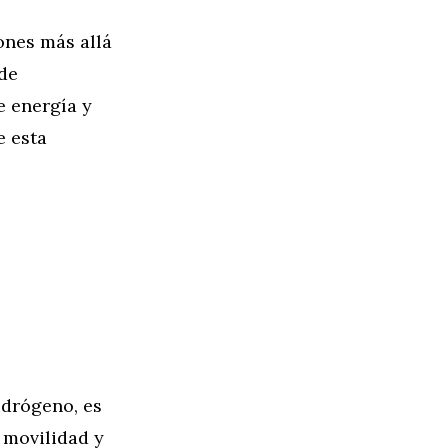
ones más allá
de
e energía y
e esta
idrógeno, es
 movilidad y