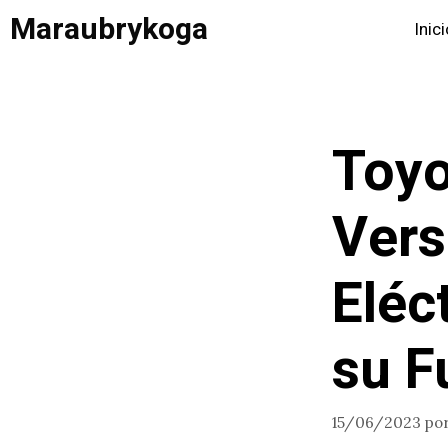
Saltar
Maraubrykoga
Inic
al
contenido
Toyo
Vers
Eléc
su F
15/06/2023
po