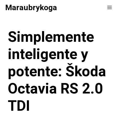
Saltar
Maraubrykoga
Me
al
contenido
Simplemente
inteligente y
potente: Škoda
Octavia RS 2.0
TDI