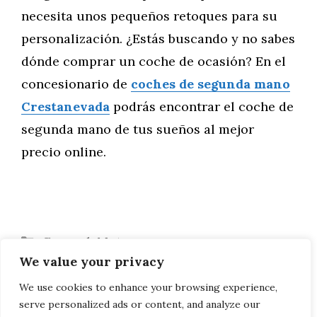
necesita unos pequeños retoques para su
personalización. ¿Estás buscando y no sabes
dónde comprar un coche de ocasión? En el
concesionario de
coches de segunda mano
Crestanevada
podrás encontrar el coche de
segunda mano de tus sueños al mejor
precio online.
Categorías
General
,
Motor
We value your privacy
Con Volvo sobre nieve y hielo
Mazda MX-5 2015: nueva plataforma y
We use cookies to enhance your browsing experience,
serve personalized ads or content, and analyze our
nuevo motor de 1,5 litros