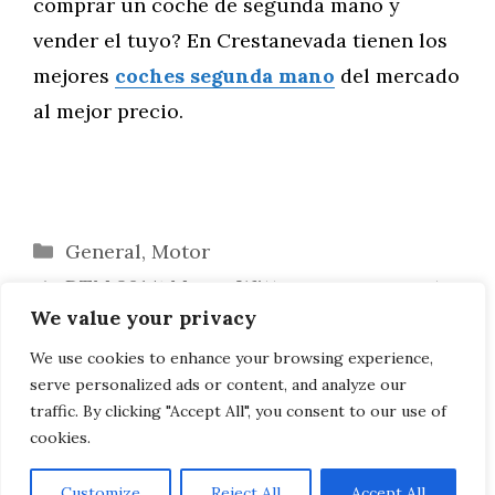
comprar un coche de segunda mano y
vender el tuyo? En Crestanevada tienen los
mejores
coches segunda mano
del mercado
al mejor precio.
Categorías
General
,
Motor
DTM 2014: Marco Wittmann como punto
We value your privacy
brillante de BMW en la clasificación
DTM 2014: ¡El piloto de BMW Marco
We use cookies to enhance your browsing experience,
serve personalized ads or content, and analyze our
Wittmann nuevo campeón del DTM!
traffic. By clicking "Accept All", you consent to our use of
cookies.
Customize
Reject All
Accept All