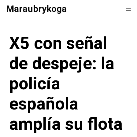
Saltar
Maraubrykoga
Me
al
contenido
X5 con señal
de despeje: la
policía
española
amplía su flota