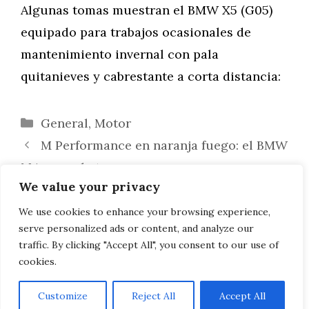
Algunas tomas muestran el BMW X5 (G05)
equipado para trabajos ocasionales de
mantenimiento invernal con pala
quitanieves y cabrestante a corta distancia:
Categorías
General
,
Motor
M Performance en naranja fuego: el BMW
M4 pasa al ataque
We value your privacy
¿Una tarde de cine perfecta para dos? A
partir de ahora en la parte trasera del BMW
We use cookies to enhance your browsing experience,
serve personalized ads or content, and analyze our
Serie 7
traffic. By clicking "Accept All", you consent to our use of
cookies.
Customize
Reject All
Accept All
AVISO LEGAL, POLITICA DE PRIVACIDAD, COOKIES