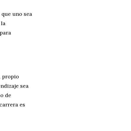
e que uno sea
 la
 para
u propio
endizaje sea
do de
carrera es