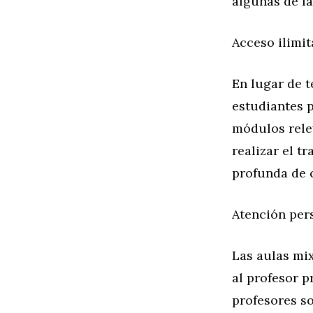
algunas de l
Acceso ilimi
En lugar de t
estudiantes p
módulos rele
realizar el t
profunda de 
Atención per
Las aulas mi
al profesor p
profesores s