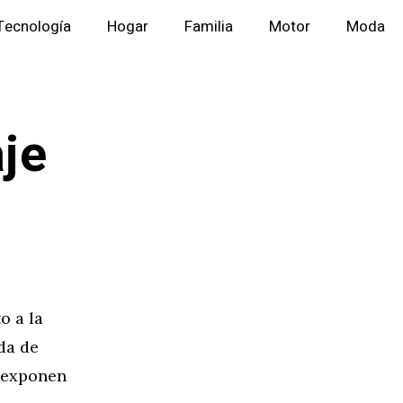
Tecnología
Hogar
Familia
Motor
Moda
aje
o a la
da de
 exponen