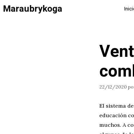
Saltar
Maraubrykoga
Inic
al
contenido
Vent
com
22/12/2020
po
El sistema de
educación con
muchos. A co