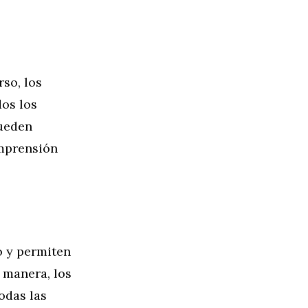
rso, los
dos los
pueden
omprensión
o y permiten
a manera, los
odas las