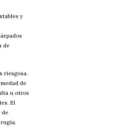
stables y
 párpados
a de
s riesgosa.
ermedad de
alta u otros
es. El
 de
irugía.