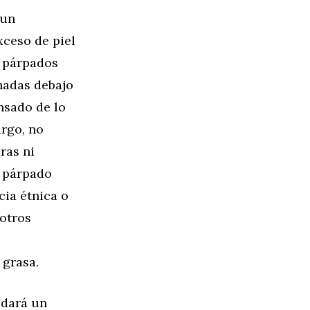
 un
xceso de piel
e párpados
hadas debajo
nsado de lo
argo, no
ras ni
l párpado
cia étnica o
 otros
 grasa.
 dará un