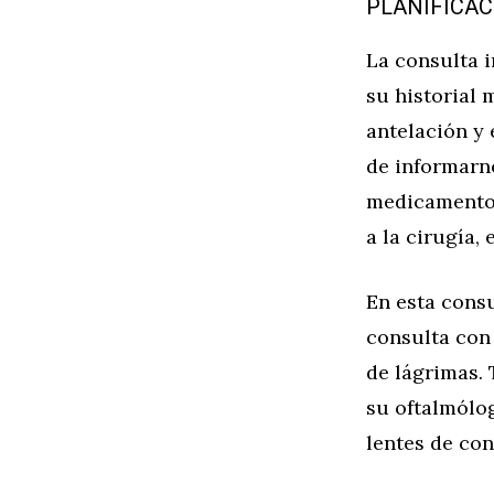
PLANIFICAC
La consulta i
su historial
antelación y
de informarno
medicamentos 
a la cirugía,
En esta consu
consulta con
de lágrimas.
su oftalmólog
lentes de con