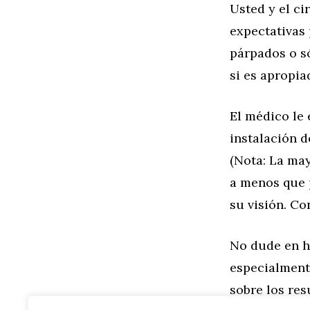
Usted y el c
expectativas 
párpados o sól
si es apropi
El médico le 
instalación d
(Nota: La may
a menos que 
su visión. Co
No dude en h
especialment
sobre los res