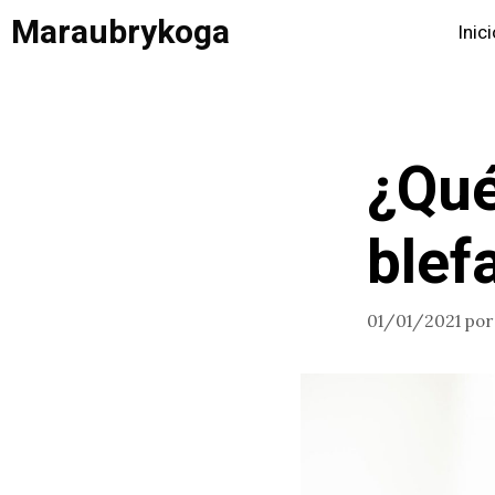
Saltar
Maraubrykoga
Inic
al
contenido
¿Qué
blef
01/01/2021
po