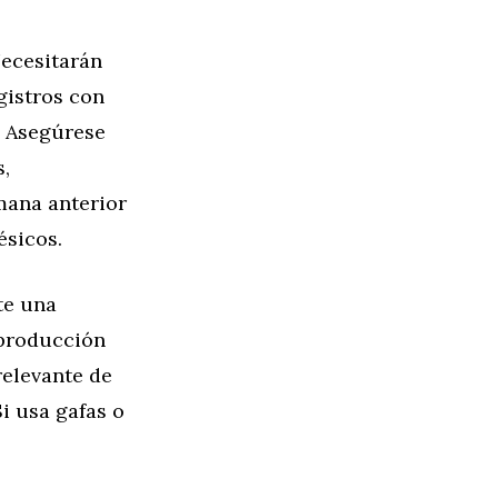
Necesitarán
gistros con
. Asegúrese
s,
mana anterior
ésicos.
te una
 producción
relevante de
i usa gafas o