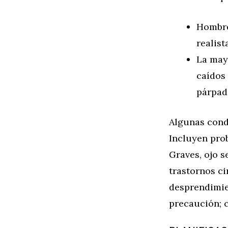
Hombre
realist
La mayo
caídos
párpad
Algunas cond
Incluyen pro
Graves, ojo s
trastornos ci
desprendimie
precaución; c