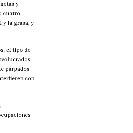
 metas y
s cuatro
 y la grasa, y
s, el tipo de
involucrados.
de párpados,
terfieren con
,
eocupaciones