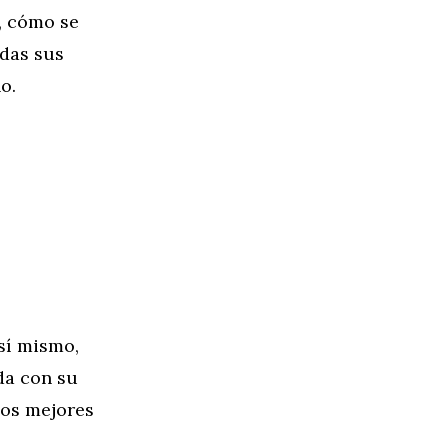
, cómo se
odas sus
o.
sí mismo,
da con su
Los mejores