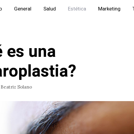
io
General
Salud
Estética
Marketing
 es una
aroplastia?
r
Beatriz Solano