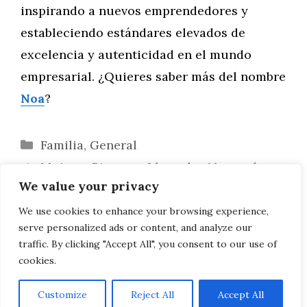
inspirando a nuevos emprendedores y
estableciendo estándares elevados de
excelencia y autenticidad en el mundo
empresarial. ¿Quieres saber más del nombre
Noa
?
Categorías
Familia
,
General
Mujeres Pioneras Llamadas Noa en la
We value your privacy
Historia de la Medicina: Innovación y Coraje
El Estilo de Vida de las Noas Famosas:
We use cookies to enhance your browsing experience,
serve personalized ads or content, and analyze our
Elegancia, Poder y Autenticidad
traffic. By clicking "Accept All", you consent to our use of
cookies.
Customize
Reject All
Accept All
AVISO LEGAL, POLITICA DE PRIVACIDAD, COOKIES