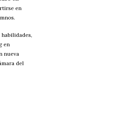
rtirse en
umnos.
habilidades,
g en
ón nueva
cámara del