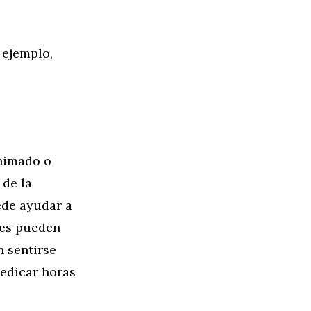
 ejemplo,
animado o
de la
ede ayudar a
tes pueden
n sentirse
edicar horas