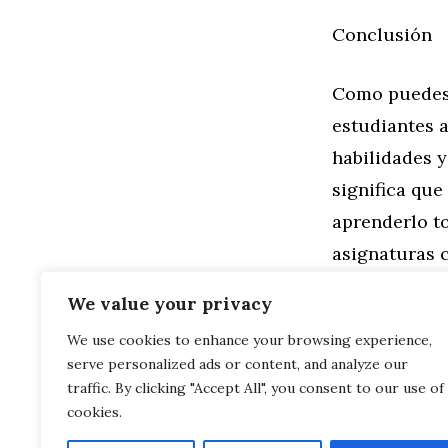
Conclusión
Como puedes 
estudiantes 
habilidades y
significa que
aprenderlo to
asignaturas 
conceptos dif
We value your privacy
We use cookies to enhance your browsing experience,
Categorías
General
serve personalized ads or content, and analyze our
Streaming en
Analítica de
traffic. By clicking "Accept All", you consent to our use of
cookies.