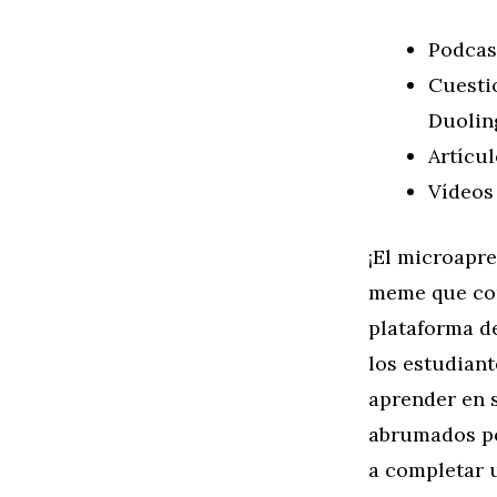
Podcas
Cuestio
Duolin
Artícu
Vídeos
¡El microapr
meme que con
plataforma d
los estudiant
aprender en s
abrumados po
a completar u