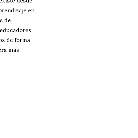
existe desde
prendizaje en
s de
s educadores
dos de forma
era más