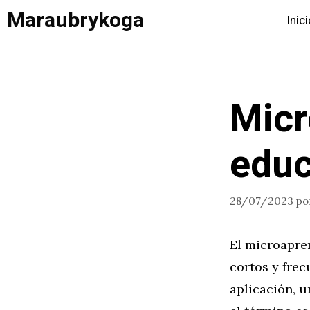
Saltar
Maraubrykoga
Inic
al
contenido
Micr
educ
28/07/2023
po
El microapre
cortos y frec
aplicación, u