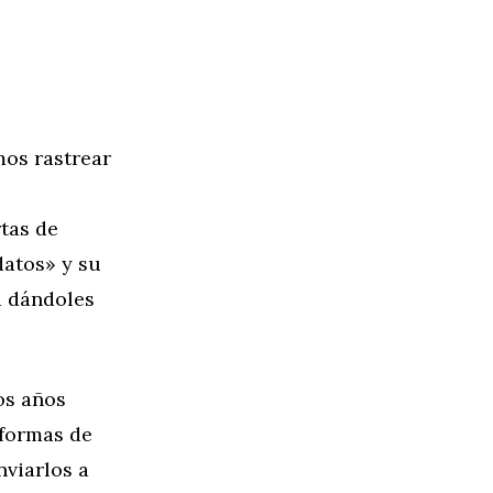
mos rastrear
tas de
datos» y su
a dándoles
os años
 formas de
nviarlos a