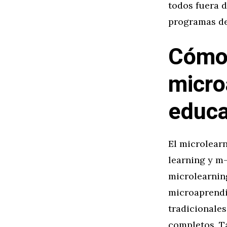
todos fuera 
programas de
Cómo 
micro
educa
El microlear
learning y m-
microlearning
microaprendi
tradicionale
completos. T