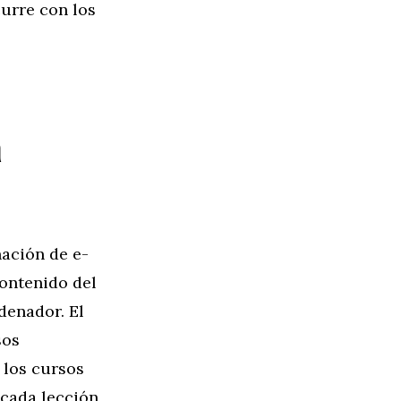
urre con los
a
ación de e-
contenido del
denador. El
sos
 los cursos
cada lección