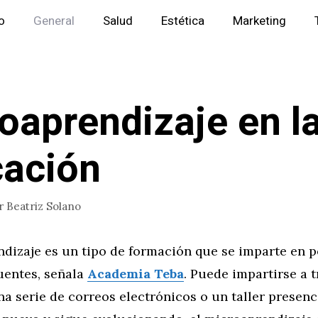
io
General
Salud
Estética
Marketing
oaprendizaje en l
ación
r
Beatriz Solano
ndizaje es un tipo de formación que se imparte en 
uentes, señala
Academia Teba
. Puede impartirse a 
na serie de correos electrónicos o un taller presen