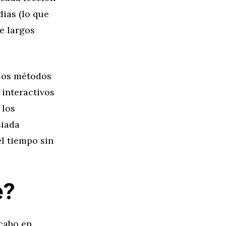
dias (lo que
e largos
 los métodos
 interactivos
 los
siada
el tiempo sin
e?
 cabo en