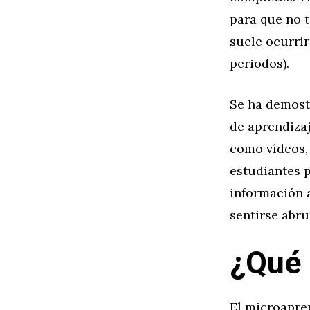
para que no t
suele ocurrir
periodos).
Se ha demost
de aprendizaj
como vídeos, 
estudiantes 
información a
sentirse abru
¿Qué 
El microapren