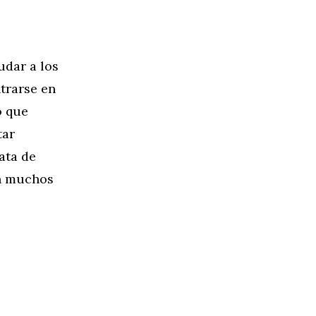
udar a los
trarse en
o que
tar
ata de
en muchos