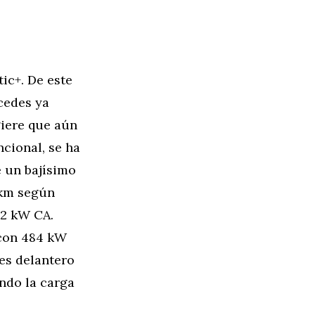
ic+. De este
cedes ya
giere que aún
ncional, se ha
e un bajísimo
 km según
2 kW CA.
 con 484 kW
es delantero
ndo la carga