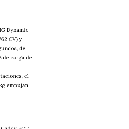
AMG Dynamic
762 CV) y
gundos, de
% de carga de
taciones, el
 kg empujan
l Caddy EQT,