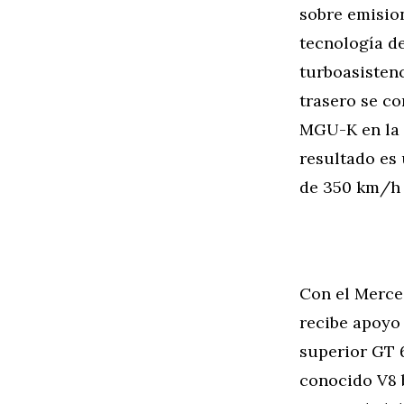
sobre emision
tecnología de
turboasisten
trasero se c
MGU-K en la F
resultado es
de 350 km/h 
Con el Merce
recibe apoyo 
superior GT 6
conocido V8 b