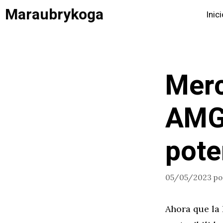
Saltar
Maraubrykoga
Inic
al
contenido
Merc
AMG 
pote
05/05/2023
p
Ahora que la