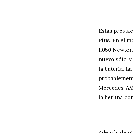
Estas presta
Plus. En el m
1.050 Newton 
nuevo sólo si
la batería. L
probablemente
Mercedes-AMG
la berlina con
Además de ot