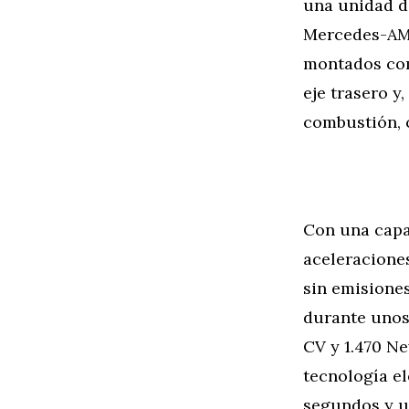
una unidad de
Mercedes-AMG
montados com
eje trasero y
combustión, 
Con una capa
aceleraciones
sin emisiones
durante unos 
CV y 1.470 Ne
tecnología el
segundos y u