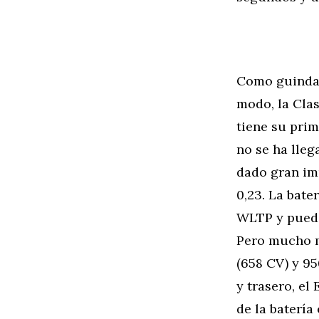
Como guinda 
modo, la Cla
tiene su pri
no se ha lleg
dado gran imp
0,23. La bat
WLTP y puede
Pero mucho m
(658 CV) y 9
y trasero, e
de la batería