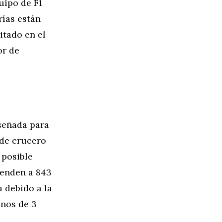
uipo de F1
rías están
itado en el
or de
señada para
 de crucero
 posible
ienden a 843
 debido a la
enos de 3