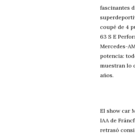
fascinantes d
superdeporti
coupé de 4 p
63 S E Perfor
Mercedes-AMG
potencia: tod
muestran lo 
años.
El show car 
IAA de Fráncf
retrasó consi