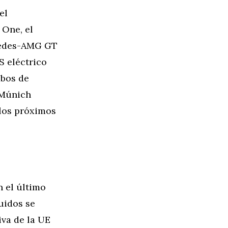
el
 One, el
cedes-AMG GT
S eléctrico
abos de
e Múnich
 los próximos
 el último
quidos se
iva de la UE