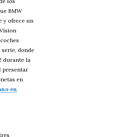
de los
 que BMW
e y ofrece un
 Vision
 coches
 serie, donde
2 durante la
l presentar
onetas en
ano en
tres