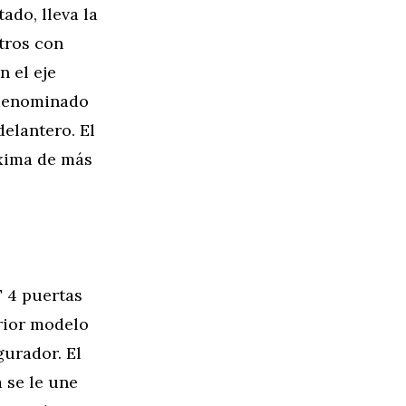
ado, lleva la
itros con
 el eje
(denominado
delantero. El
áxima de más
 4 puertas
erior modelo
gurador. El
 se le une