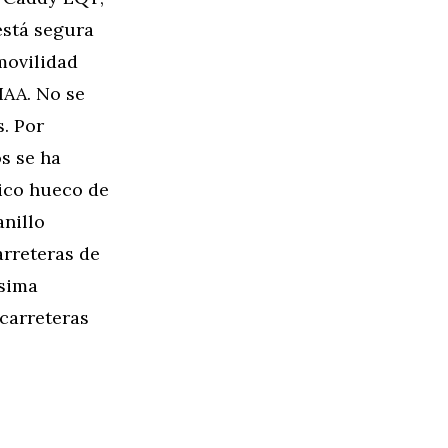
está segura
movilidad
IAA. No se
. Por
os se ha
nico hueco de
anillo
arreteras de
ísima
 carreteras