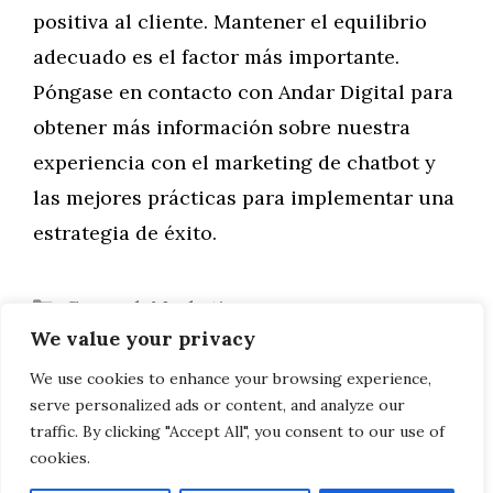
positiva al cliente. Mantener el equilibrio
adecuado es el factor más importante.
Póngase en contacto con Andar Digital para
obtener más información sobre nuestra
experiencia con el marketing de chatbot y
las mejores prácticas para implementar una
estrategia de éxito.
Categorías
General
,
Marketing
We value your privacy
Google Analytics GA4: De las cookies al
aprendizaje automático
We use cookies to enhance your browsing experience,
serve personalized ads or content, and analyze our
9 pasos para dominar el SEO
traffic. By clicking "Accept All", you consent to our use of
cookies.