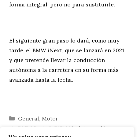
forma integral, pero no para sustituirle.
El siguiente gran paso lo dará, como muy
tarde, el BMW iNext, que se lanzará en 2021
y que pretende llevar la conducción
autónoma a la carretera en su forma más
avanzada hasta la fecha.
Categorías
General
,
Motor
BMW Serie 8 G15: Más fotos en blanco y
We value your privacy