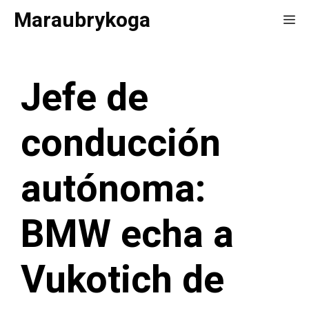
Saltar
Maraubrykoga
Me
al
contenido
Jefe de
conducción
autónoma:
BMW echa a
Vukotich de