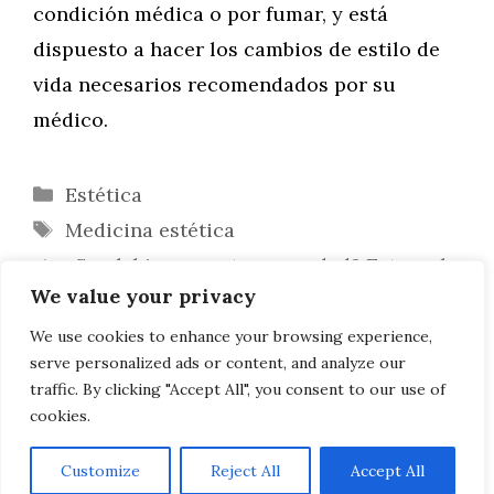
condición médica o por fumar, y está
dispuesto a hacer los cambios de estilo de
vida necesarios recomendados por su
médico.
Categorías
Estética
Etiquetas
Medicina estética
¿Sus labios muestran su edad? Esto es lo
We value your privacy
que puede hacer al respecto
¿Cansada de la rutina? Prueba con una
We use cookies to enhance your browsing experience,
serve personalized ads or content, and analyze our
mascarilla facial
traffic. By clicking "Accept All", you consent to our use of
cookies.
Customize
Reject All
Accept All
AVISO LEGAL, POLITICA DE PRIVACIDAD, COOKIES