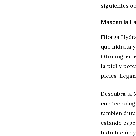
siguientes o
Mascarilla Fa
Filorga Hydra
que hidrata y
Otro ingredie
la piel y pot
pieles, llega
Descubra la 
con tecnologí
también durad
estando espe
hidratación y