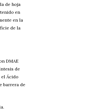
la de hoja
ntenido en
mente en la
icie de la
 con DMAE
íntesis de
 el Ácido
e barrera de
a.