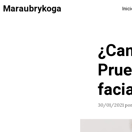
Saltar
Maraubrykoga
Inic
al
contenido
¿Can
Prue
facia
30/01/2021
po