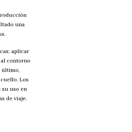
 producción
ultado una
sa.
cas: aplicar
a al contorno
 último,
 cuello. Los
e su uso en
s de viaje.