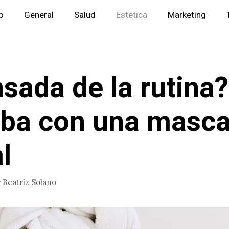
io
General
Salud
Estética
Marketing
sada de la rutina?
ba con una mascar
l
r
Beatriz Solano