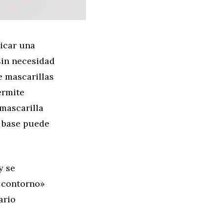
icar una
sin necesidad
e mascarillas
ermite
 mascarilla
e base puede
y se
 «contorno»
ario