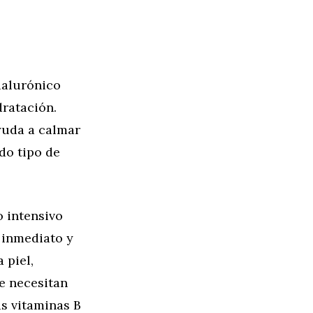
ialurónico
dratación.
ayuda a calmar
odo tipo de
o intensivo
 inmediato y
 piel,
e necesitan
as vitaminas B