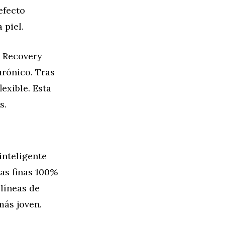
efecto
 piel.
l Recovery
rónico. Tras
lexible. Esta
s.
inteligente
eas finas 100%
líneas de
más joven.