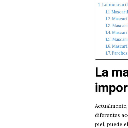
La mascaril
Mascaril
Mascari
Mascaril
Mascaril
Mascaril
Mascari
Parches 
La ma
impor
Actualmente, 
diferentes ac
piel, puede e