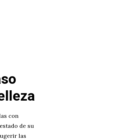
aso
elleza
las con
 estado de su
ugerir las