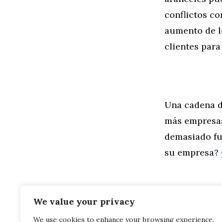
conflictos c
aumento de l
clientes par
Una cadena d
más empresas
demasiado fu
su empresa?
We value your privacy
Categorías
General
We use cookies to enhance your browsing experience,
¿Ha llegado 