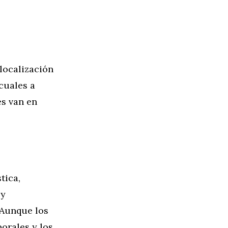
slocalización
cuales a
es van en
tica,
 y
 Aunque los
orales y los