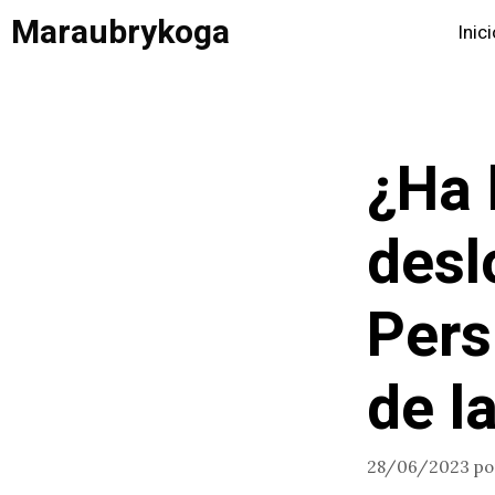
Saltar
Maraubrykoga
Inic
al
contenido
¿Ha 
desl
Pers
de l
28/06/2023
p