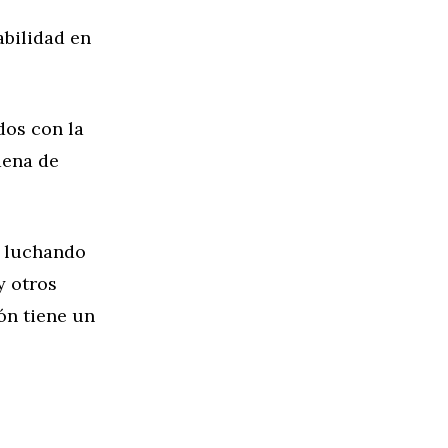
abilidad en
dos con la
dena de
n luchando
y otros
ón tiene un