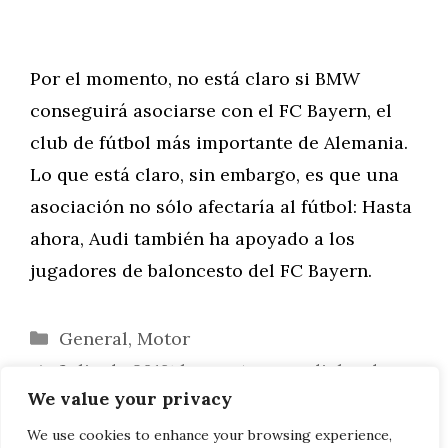
Por el momento, no está claro si BMW
conseguirá asociarse con el FC Bayern, el
club de fútbol más importante de Alemania.
Lo que está claro, sin embargo, es que una
asociación no sólo afectaría al fútbol: Hasta
ahora, Audi también ha apoyado a los
jugadores de baloncesto del FC Bayern.
Categorías
General
,
Motor
Julio de 2018: las ventas mundiales de
We value your privacy
BMW Group suben mínimamente
BMW M5 Competition: Entrevista a Frank
We use cookies to enhance your browsing experience,