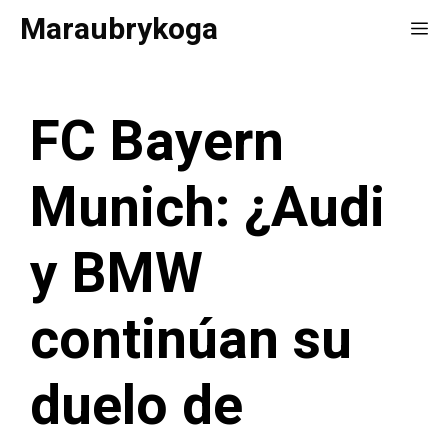
Saltar
Maraubrykoga
Me
al
contenido
FC Bayern
Munich: ¿Audi
y BMW
continúan su
duelo de