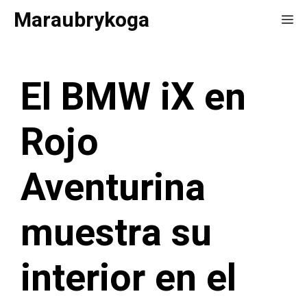
Saltar
Maraubrykoga
Me
al
contenido
El BMW iX en
Rojo
Aventurina
muestra su
interior en el