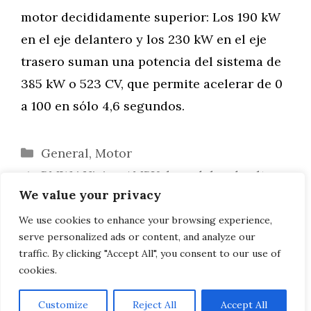
motor decididamente superior: Los 190 kW
en el eje delantero y los 230 kW en el eje
trasero suman una potencia del sistema de
385 kW o 523 CV, que permite acelerar de 0
a 100 en sólo 4,6 segundos.
Categorías
General
,
Motor
BMW i Vision AMBY: la pedelec de alta
We value your privacy
velocidad alcanza los 60 km/h
Primeras fotos en directo: BMW i Vision
We use cookies to enhance your browsing experience,
serve personalized ads or content, and analyze our
Circular en el IAA 2021
traffic. By clicking "Accept All", you consent to our use of
cookies.
Customize
Reject All
Accept All