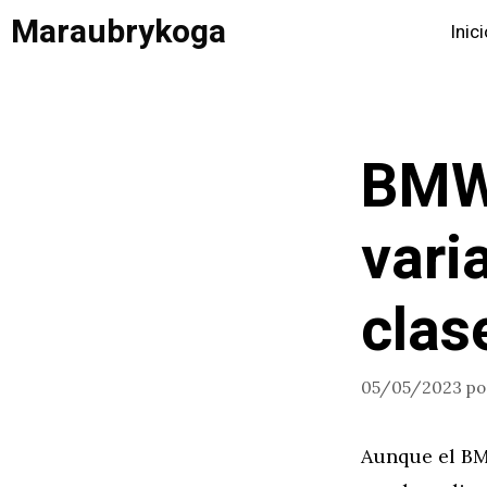
Saltar
Maraubrykoga
Inic
al
contenido
BMW 
vari
clas
05/05/2023
p
Aunque el BM