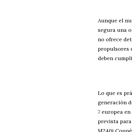
Aunque el nu
segura una o
no ofrece de
propulsores e
deben cumpli
Lo que es pr
generación d
7 europea en 
prevista par
M240i Coupé 