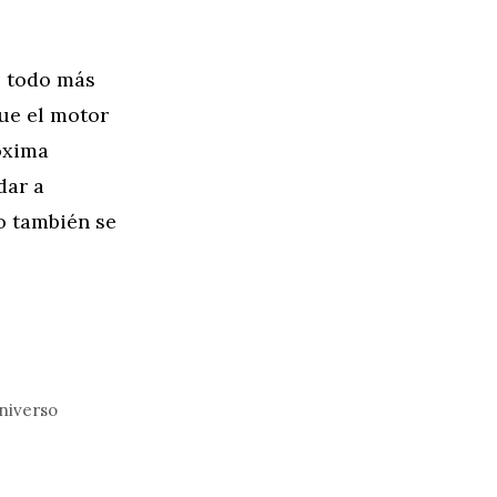
e todo más
que el motor
róxima
dar a
o también se
niverso