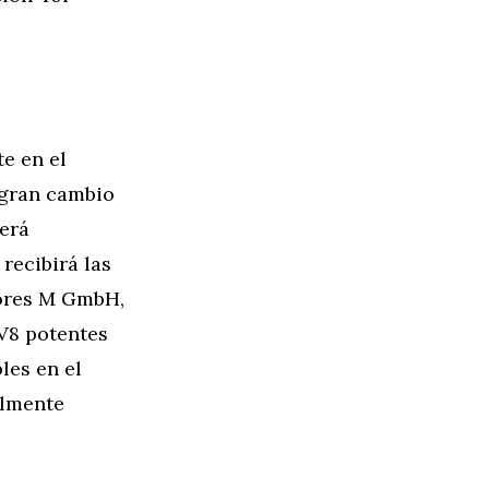
e en el
 gran cambio
será
recibirá las
tores M GmbH,
 V8 potentes
les en el
almente