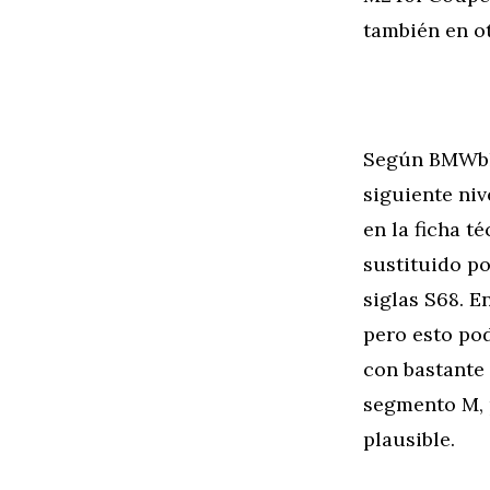
también en ot
Según BMWblo
siguiente ni
en la ficha t
sustituido po
siglas S68. E
pero esto pod
con bastante
segmento M, 
plausible.