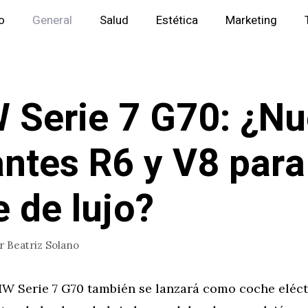
io
General
Salud
Estética
Marketing
Serie 7 G70: ¿N
antes R6 y V8 para
e de lujo?
or
Beatriz Solano
W Serie 7 G70 también se lanzará como coche eléctr