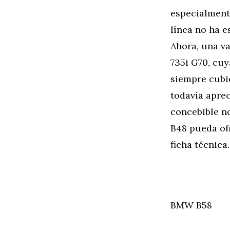
especialmente
línea no ha 
Ahora, una v
735i G70, cu
siempre cubie
todavía aprec
concebible no
B48 pueda ofr
ficha técnica.
BMW B58