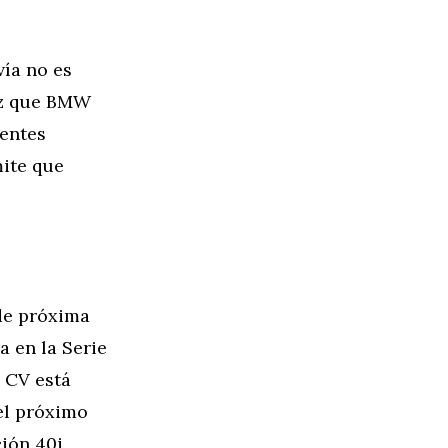
ía no es
vez que BMW
rentes
mite que
 de próxima
 en la Serie
4 CV está
el próximo
ión 40i