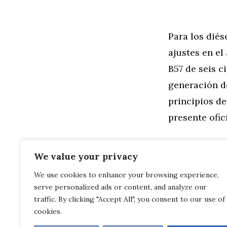
Para los dié
ajustes en el
B57 de seis c
generación d
principios de
presente ofic
We value your privacy
We use cookies to enhance your browsing experience,
Categorías
General
,
Mo
serve personalized ads or content, and analyze our
Planificació
IAA 2021: B
traffic. By clicking "Accept All", you consent to our use of
cookies.