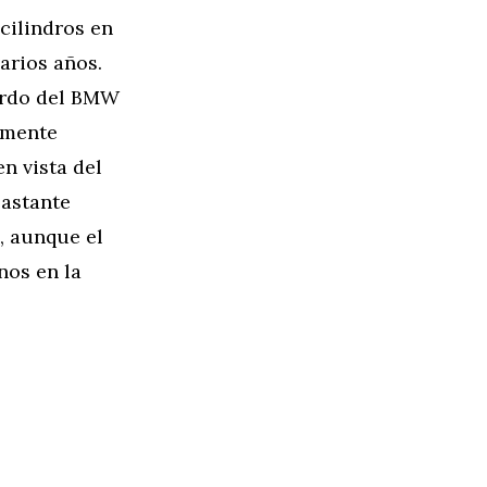
cilindros en
arios años.
bordo del BMW
amente
n vista del
bastante
o, aunque el
nos en la