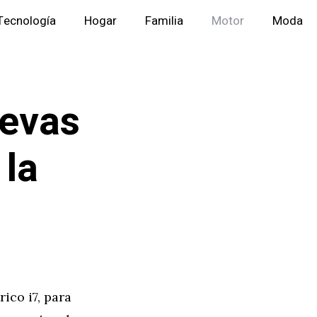
Tecnología
Hogar
Familia
Motor
Moda
uevas
 la
ico i7, para