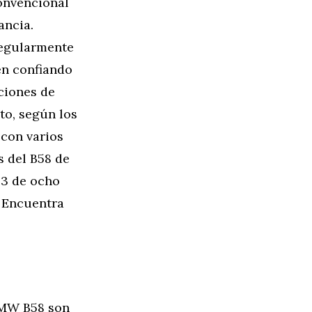
convencional
ancia.
regularmente
en confiando
aciones de
to, según los
 con varios
 del B58 de
63 de ocho
? Encuentra
BMW B58 son