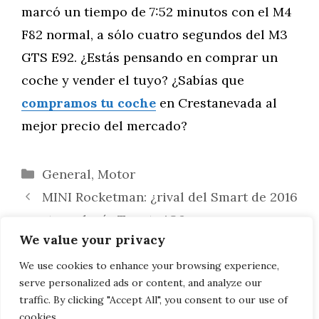
marcó un tiempo de 7:52 minutos con el M4
F82 normal, a sólo cuatro segundos del M3
GTS E92. ¿Estás pensando en comprar un
coche y vender el tuyo? ¿Sabías que
compramos tu coche
en Crestanevada al
mejor precio del mercado?
Categorías
General
,
Motor
MINI Rocketman: ¿rival del Smart de 2016
con tecnología Toyota iQ?
We value your privacy
DriveNow: nueva aplicación de
smartphone para compartir coche con más
We use cookies to enhance your browsing experience,
serve personalized ads or content, and analyze our
comodidad
traffic. By clicking "Accept All", you consent to our use of
cookies.