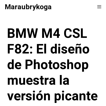
Saltar
Maraubrykoga
Me
al
contenido
BMW M4 CSL
F82: El diseño
de Photoshop
muestra la
versión picante