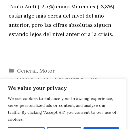
Tanto Audi (-2,5%) como Mercedes (-3,8%)
están algo más cerca del nivel del año
anterior, pero las cifras absolutas siguen
estando lejos del nivel anterior a la crisis.
Categorías
General
,
Motor
M60i Individual: BMW X7 facelift en
We value your privacy
British Racing Green
BMW M5 G90: Erlkönige desgaste riñón
We use cookies to enhance your browsing experience,
serve personalized ads or content, and analyze our
con puntales horizontales
traffic. By clicking "Accept All", you consent to our use of
cookies.