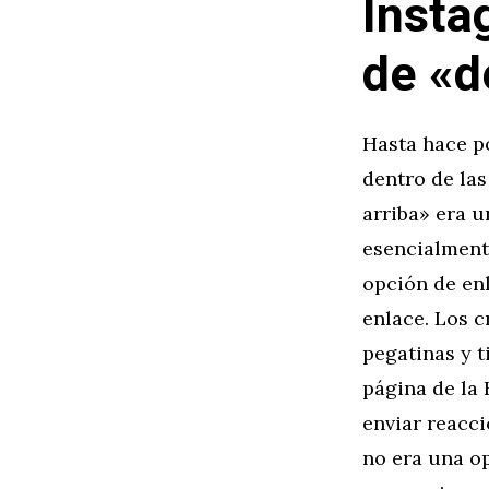
Insta
de «d
Hasta hace p
dentro de las
arriba» era u
esencialmente
opción de enl
enlace. Los 
pegatinas y t
página de la 
enviar reacci
no era una op