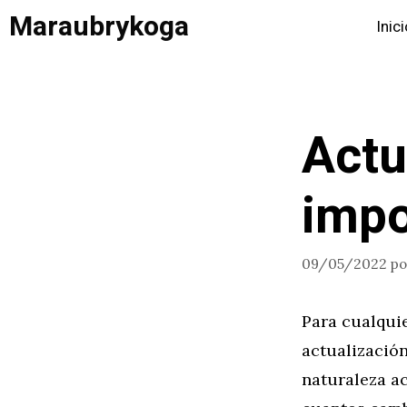
Saltar
Maraubrykoga
Inic
al
contenido
Actu
impo
09/05/2022
p
Para cualqui
actualización
naturaleza ac