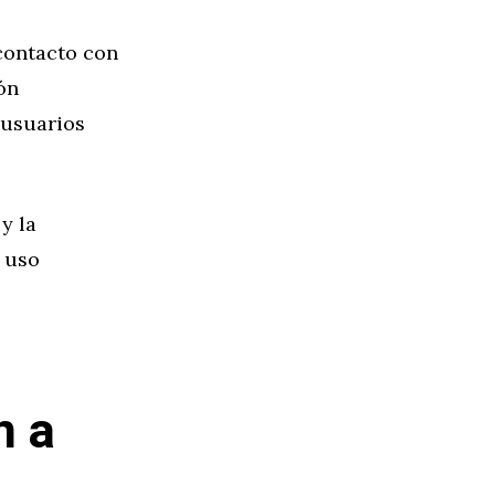
contacto con
ón
 usuarios
y la
e uso
s
n a