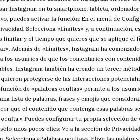
usar Instagram en tu smartphone, tableta, ordenador
ivo, puedes activar la función: En el menú de Confi
ivacidad. Selecciona «Límites» y, a continuación, e
 limitar y el tiempo que quieres que se aplique el l
ivar». Además de «Límites», Instagram ha comenzado
 a los usuarios de que los comentarios con conteni
ables. Instagram también ha creado un tercer métod
 quieren protegerse de las interacciones potencial
 función de «palabras ocultas» permite a los usuari
una lista de palabras, frases y emojis que considera
cer que el contenido que contenga esas palabras se
 oculta.» Puedes configurar tu propia selección de 
sólo unos pocos clics: Ve a la sección de Privacida
. Selecciona «Palabras ocultas». Elige las palabras,