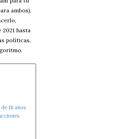
ram para tu
ara ambos),
cerlo,
 2021 hasta
s políticas,
lgoritmo.
 de 18 años
racciones