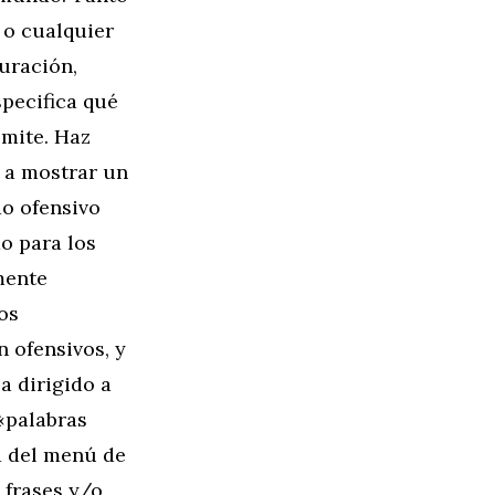
 o cualquier
guración,
specifica qué
ímite. Haz
 a mostrar un
do ofensivo
o para los
mente
os
n ofensivos, y
a dirigido a
«palabras
d del menú de
 frases y/o