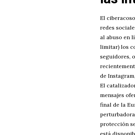
El ciberacos
redes social
al abuso en l
limitar) los 
seguidores, 
recientemente
de Instagram,
El catalizad
mensajes ofen
final de la 
perturbadora
protección se
está disponi