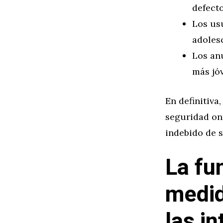
defect
Los us
adoles
Los anu
más jó
En definitiva
seguridad onl
indebido de 
La fu
medid
las i