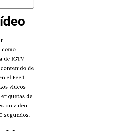
ídeo
er
o como
la de IGTV
 contenido de
en el Feed
 Los vídeos
 etiquetas de
es un vídeo
60 segundos.