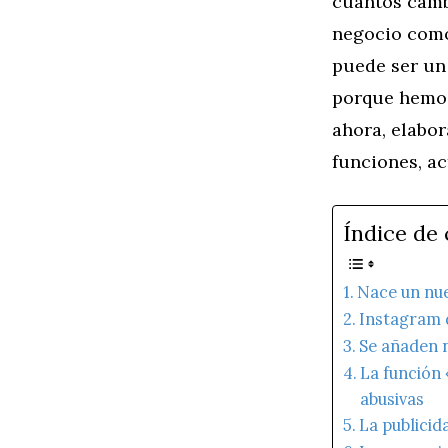
cuantos cambi
negocio como
puede ser un 
porque hemos
ahora, elabor
funciones, ac
Índice de
Nace un nu
Instagram d
Se añaden n
La función 
abusivas
La publicid