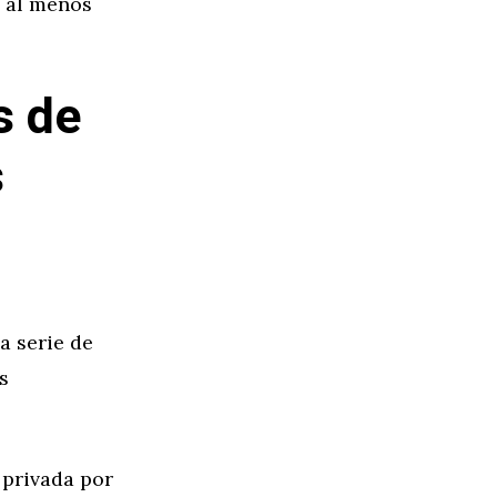
n al menos
s de
s
a serie de
s
 privada por