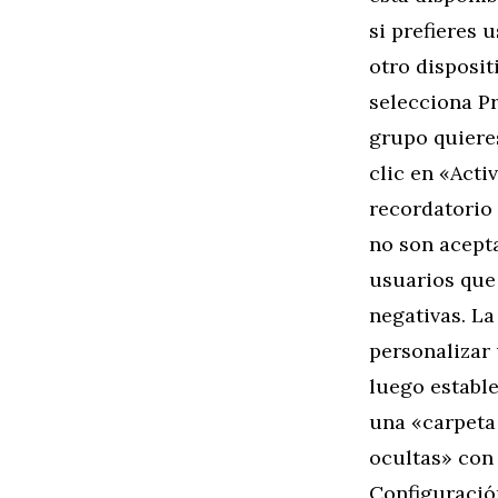
si prefieres 
otro disposit
selecciona Pr
grupo quieres
clic en «Act
recordatorio
no son acept
usuarios que
negativas. La
personalizar 
luego estable
una «carpeta
ocultas» con 
Configuración