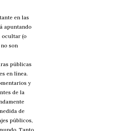
ante en las
stá apuntando
 ocultar (o
 no son
uras públicas
es en línea.
omentarios y
ntes de la
undamente
 medida de
jes públicos,
 mundo. Tanto