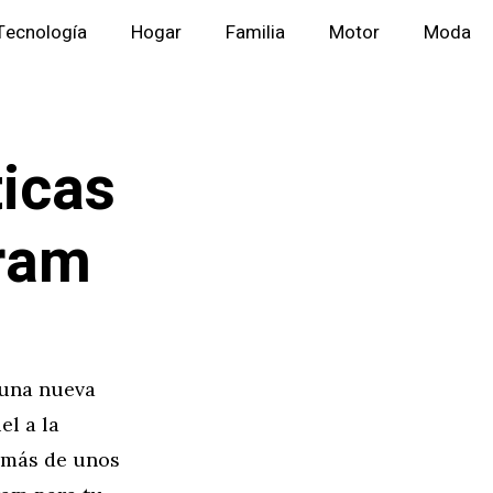
Tecnología
Hogar
Familia
Motor
Moda
ticas
gram
 una nueva
el a la
o más de unos