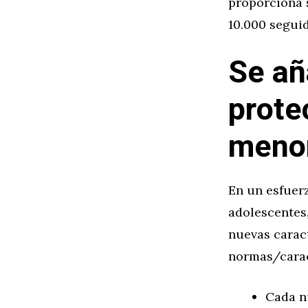
proporciona 
10.000 seguid
Se añ
prote
menor
En un esfuer
adolescentes,
nuevas carac
normas/caract
Cada n