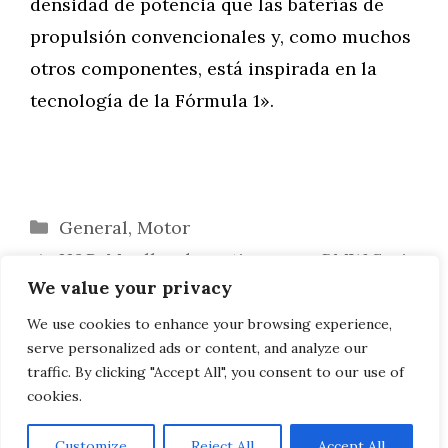
densidad de potencia que las baterías de
propulsión convencionales y, como muchos
otros componentes, está inspirada en la
tecnología de la Fórmula 1».
Categorías
General
,
Motor
H&R: Muelles deportivos para BMW Serie
We value your privacy
3 G20/G21 como 320e & 330e
BMW M3: La venta salva de la
We use cookies to enhance your browsing experience,
serve personalized ads or content, and analyze our
confiscación tras una carrera de coches
traffic. By clicking "Accept All", you consent to our use of
cookies.
Customize
Reject All
Accept All