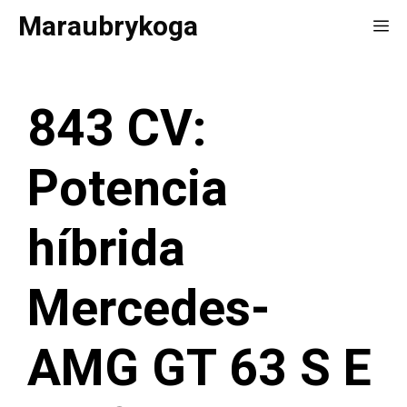
Saltar
Maraubrykoga
Me
al
contenido
843 CV:
Potencia
híbrida
Mercedes-
AMG GT 63 S E