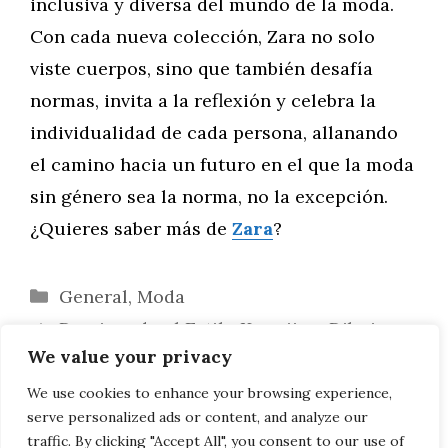
inclusiva y diversa del mundo de la moda.
Con cada nueva colección, Zara no solo
viste cuerpos, sino que también desafía
normas, invita a la reflexión y celebra la
individualidad de cada persona, allanando
el camino hacia un futuro en el que la moda
sin género sea la norma, no la excepción.
¿Quieres saber más de
Zara
?
Categorías
General
,
Moda
Dominando el Estilo Kawaii en Dibujos
We value your privacy
de Gatos
Navegando en la Era Digital: Desafíos y
We use cookies to enhance your browsing experience,
serve personalized ads or content, and analyze our
Oportunidades para Zara
traffic. By clicking "Accept All", you consent to our use of