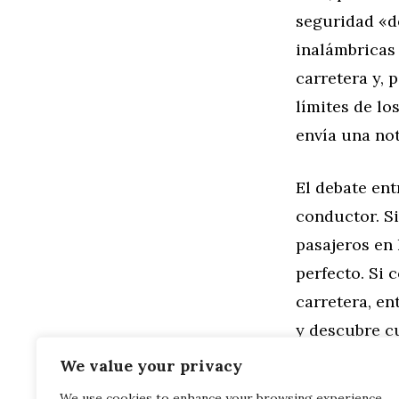
seguridad «d
inalámbricas 
carretera y, 
límites de lo
envía una not
El debate ent
conductor. Si
pasajeros en 
perfecto. Si
carretera, en
y descubre cu
We value your privacy
Categorías
General
We use cookies to enhance your browsing experience,