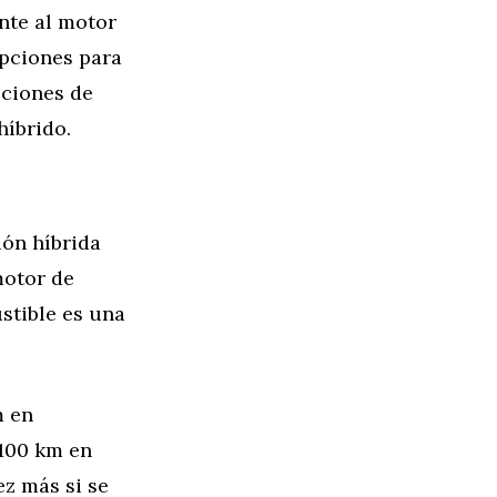
ente al motor
opciones para
pciones de
híbrido.
ión híbrida
motor de
ustible es una
m en
/100 km en
z más si se