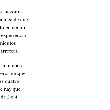
La mayor es
a idea de que
unto en común
 experiencia
ehículos
arretera.
r, al menos
ntero, aunque
as cuatro
ue hay que
 de 2 o 4