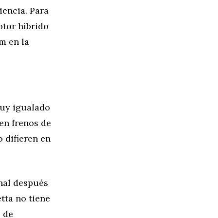
iencia. Para
otor híbrido
m en la
 muy igualado
en frenos de
o difieren en
onal después
etta no tiene
s de