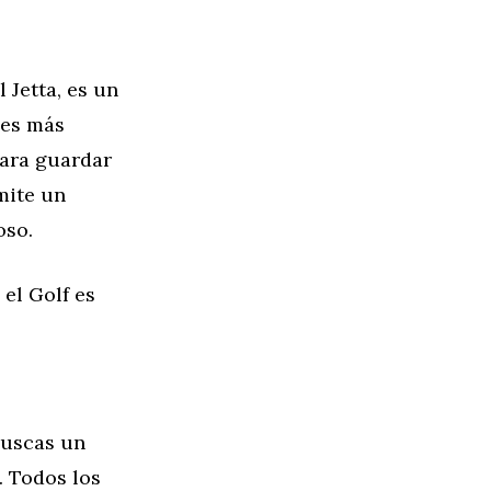
 Jetta, es un
 es más
 para guardar
rmite un
oso.
 el Golf es
buscas un
. Todos los