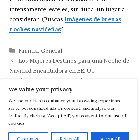
intensamente, este es, sin duda, un lugar a
considerar. ¿Buscas
imágenes de buenas
noches navideñas
?
Categorías
Familia
,
General
Los Mejores Destinos para una Noche de
Navidad Encantadora en EE. UU.
Ilumina tu Camino: Guía para Evaluar el
We value your privacy
Estado de los Sistemas de Iluminación y
Señalización de un Coche de Segunda Mano
We use cookies to enhance your browsing experience,
serve personalized ads or content, and analyze our
en Valencia
traffic. By clicking "Accept All", you consent to our use of
cookies.
Customize
Reject All
Accept All