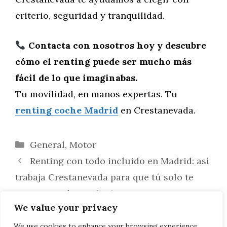
criterio, seguridad y tranquilidad.
Contacta con nosotros hoy y descubre
cómo el renting puede ser mucho más
fácil de lo que imaginabas.
Tu movilidad, en manos expertas. Tu
renting coche Madrid
en Crestanevada.
Categorías
General
,
Motor
Renting con todo incluido en Madrid: así
trabaja Crestanevada para que tú solo te
preocupes de conducir
We value your privacy
El renting en Madrid se moderniza:
descubre cómo Crestanevada está
We use cookies to enhance your browsing experience,