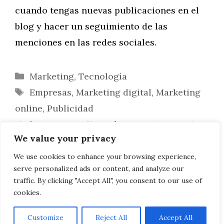
cuando tengas nuevas publicaciones en el
blog y hacer un seguimiento de las
menciones en las redes sociales.
Categorías
Marketing
,
Tecnología
Etiquetas
Empresas
,
Marketing digital
,
Marketing
online
,
Publicidad
Lo que necesitas saber para transportar
We value your privacy
los restos cremados
Creando su propio tributo
We use cookies to enhance your browsing experience,
serve personalized ads or content, and analyze our
conmemorativo
traffic. By clicking "Accept All", you consent to our use of
cookies.
Customize
Reject All
Accept All
AVISO LEGAL, POLITICA DE PRIVACIDAD, COOKIES