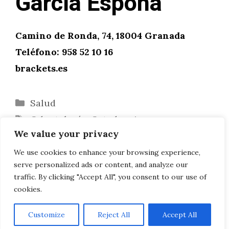
García Espona
Camino de Ronda, 74, 18004 Granada
Teléfono: 958 52 10 16
brackets.es
Categorías
Salud
Etiquetas
Odontología
,
Ortodoncia
We value your privacy
Cosas a tener en cuenta al elegir el
nombre de tu negocio
We use cookies to enhance your browsing experience,
serve personalized ads or content, and analyze our
La revolución de la educación
traffic. By clicking "Accept All", you consent to our use of
cookies.
Customize
Reject All
Accept All
AVISO LEGAL, POLITICA DE PRIVACIDAD, COOKIES