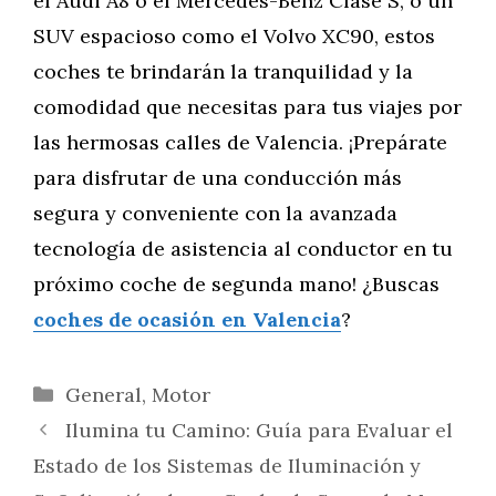
el Audi A8 o el Mercedes-Benz Clase S, o un
SUV espacioso como el Volvo XC90, estos
coches te brindarán la tranquilidad y la
comodidad que necesitas para tus viajes por
las hermosas calles de Valencia. ¡Prepárate
para disfrutar de una conducción más
segura y conveniente con la avanzada
tecnología de asistencia al conductor en tu
próximo coche de segunda mano! ¿Buscas
coches de ocasión en Valencia
?
Categorías
General
,
Motor
Ilumina tu Camino: Guía para Evaluar el
Estado de los Sistemas de Iluminación y