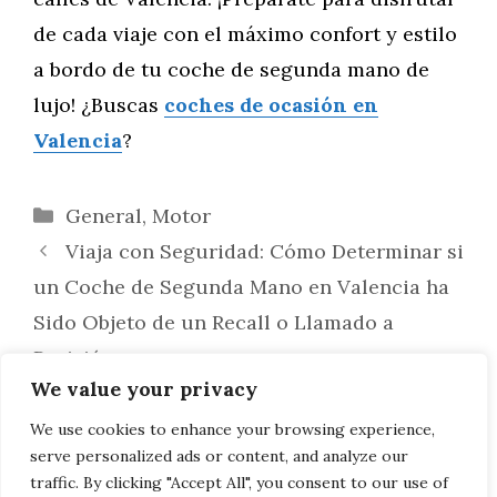
de cada viaje con el máximo confort y estilo
a bordo de tu coche de segunda mano de
lujo! ¿Buscas
coches de ocasión en
Valencia
?
Categorías
General
,
Motor
Viaja con Seguridad: Cómo Determinar si
un Coche de Segunda Mano en Valencia ha
Sido Objeto de un Recall o Llamado a
Revisión
We value your privacy
Despejando el Camino: Cómo Verificar la
Autenticidad del Odómetro y el Kilometraje
We use cookies to enhance your browsing experience,
serve personalized ads or content, and analyze our
de un Coche de Segunda Mano en Valencia
traffic. By clicking "Accept All", you consent to our use of