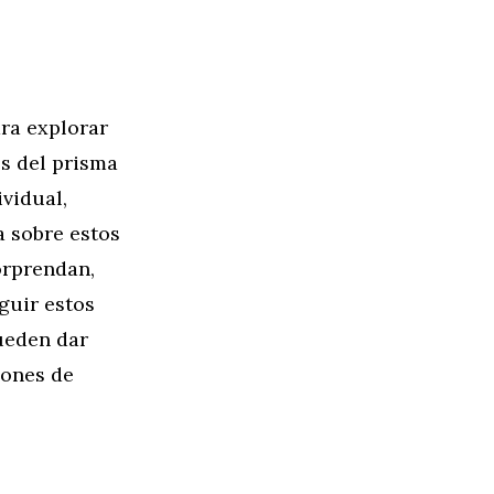
ra explorar
és del prisma
ividual,
a sobre estos
orprendan,
guir estos
pueden dar
iones de