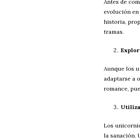
Antes de come
evolución en 
historia, pro
tramas.
Explor
Aunque los u
adaptarse a o
romance, pued
Utiliz
Los unicornio
la sanación.