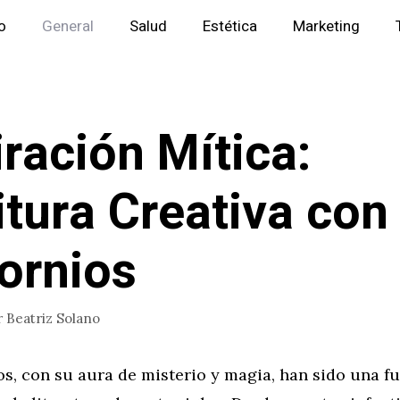
io
General
Salud
Estética
Marketing
iración Mítica:
itura Creativa con
ornios
r
Beatriz Solano
s, con su aura de misterio y magia, han sido una f