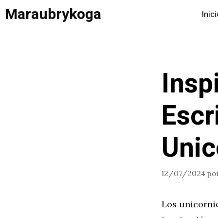
Saltar
Maraubrykoga
Inic
al
contenido
Insp
Escr
Unic
12/07/2024
po
Los unicornio