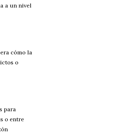
a a un nivel
dera cómo la
ictos o
s para
s o entre
zón