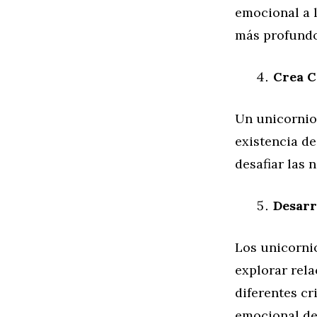
emocional a l
más profundo
Crea C
Un unicornio
existencia de
desafiar las
Desarr
Los unicornio
explorar rela
diferentes cr
emocional de 