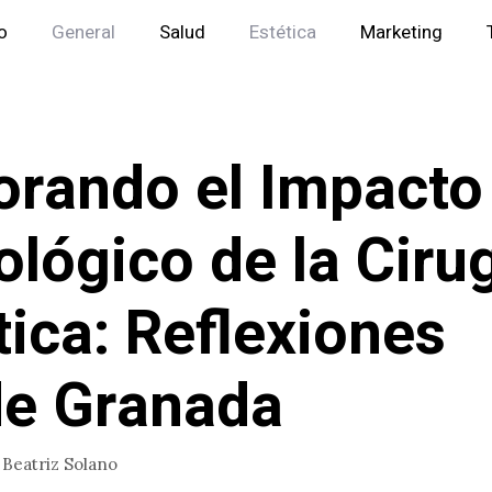
io
General
Salud
Estética
Marketing
orando el Impacto
ológico de la Ciru
tica: Reflexiones
e Granada
r
Beatriz Solano