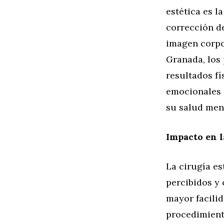
estética es l
corrección d
imagen corpor
Granada, los 
resultados fí
emocionales 
su salud ment
Impacto en l
La cirugía es
percibidos y
mayor facilid
procedimient