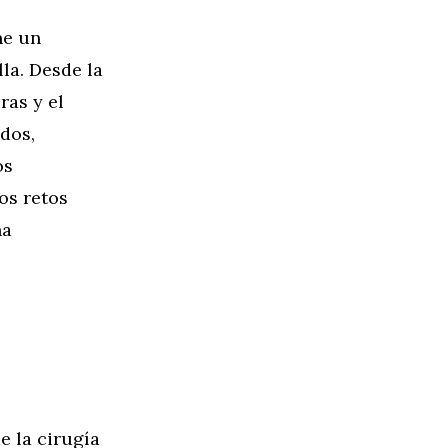
ne un
la. Desde la
ras y el
dos,
os
os retos
na
e la cirugía