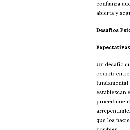
confianza ad
abierta y seg
Desafíos Psi
Expectativas
Un desafío si
ocurrir entre
fundamental 
establezcan e
procedimiento
arrepentimien
que los paci
posibles.