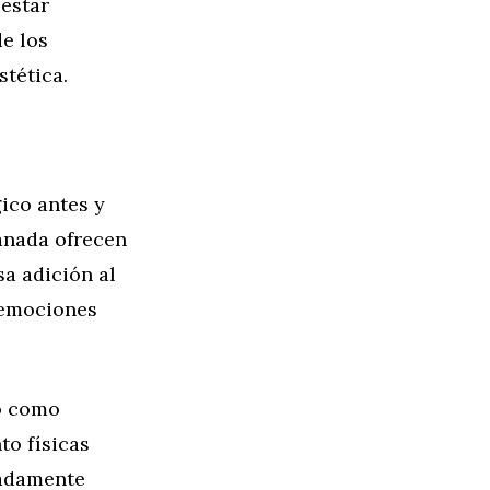
estar
de los
stética.
ico antes y
anada ofrecen
sa adición al
 emociones
ro como
to físicas
uadamente