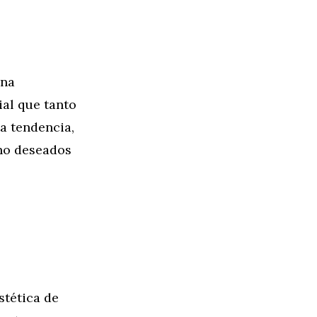
una
ial que tanto
a tendencia,
 no deseados
stética de