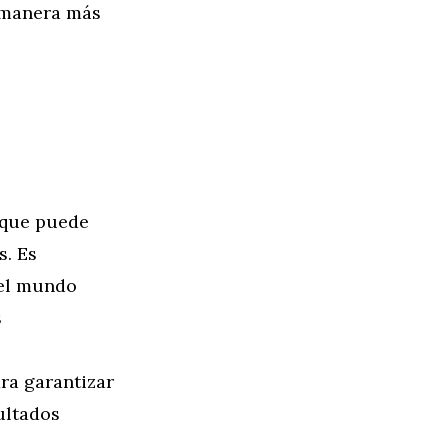
e manera más
a que puede
s. Es
del mundo
s
ra garantizar
ultados