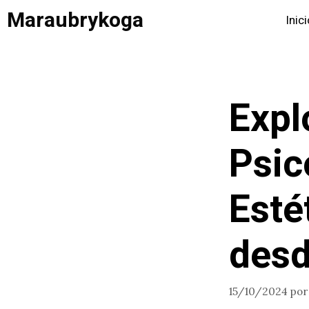
Saltar
Maraubrykoga
Inic
al
contenido
Expl
Psic
Esté
desd
15/10/2024
po