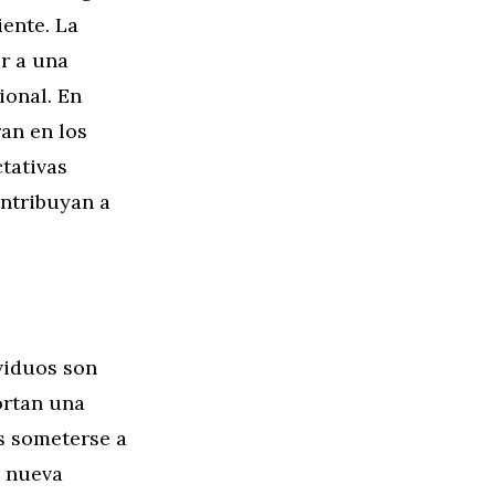
iente. La
r a una
ional. En
ran en los
ctativas
ntribuyan a
viduos son
ortan una
as someterse a
a nueva