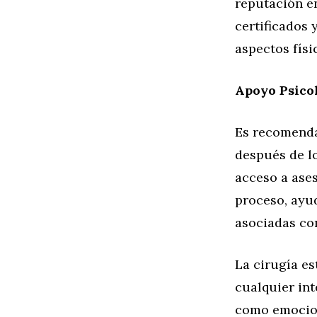
reputación e
certificados 
aspectos físi
Apoyo Psico
Es recomenda
después de l
acceso a ases
proceso, ayu
asociadas con
La cirugía e
cualquier int
como emocion