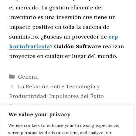
el mercado. La gestión eficiente del
inventario es una inversión que tiene un
impacto positivo en toda la cadena de
suministro. ¿Buscas un proveedor de
erp
hortofrutícola
?
Galdón Software
realizan
proyectos en cualquier lugar del mundo.
Categorías
General
La Relación Entre Tecnología y
Productividad: Impulsores del Éxito
Empresarial
We value your privacy
Cómo Reducir Costes con un Sistema
ERP: Estrategias para la Eficiencia
We use cookies to enhance your browsing experience,
serve personalized ads or content, and analyze our
Empresarial